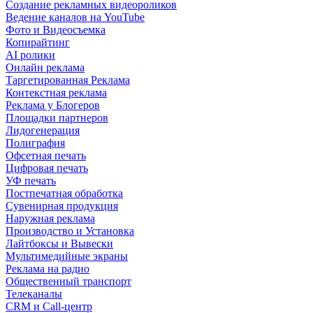
Создание рекламных видеороликов
Ведение каналов на YouTube
Фото и Видеосъемка
Копирайтинг
AI ролики
Онлайн реклама
Таргетированная Реклама
Контекстная реклама
Реклама у Блогеров
Площадки партнеров
Лидогенерация
Полиграфия
Офсетная печать
Цифровая печать
УФ печать
Постпечатная обработка
Сувенирная продукция
Наружная реклама
Производство и Установка
Лайтбоксы и Вывески
Мультимедийные экраны
Реклама на радио
Общественный транспорт
Телеканалы
CRM и Call-центр