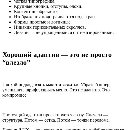
Чёткая типографика.
Крупные кнопки, отступы, блоки.
Контент не обрезается.
Изображения подстраиваются под экран.
Формы простые и логичные.
Никаких горизонтальных скроллов.
Дизайн — не упрощённый, а оптимизированный.
Хороший адаптив — это не просто
“влезло”
Плохой подход: взять макет и «сжать». Убрать баннер,
уменьшить шрифт, скрыть меню. Это не адаптив. Это
компромисс.
Настоящий адаптив проектируется сразу. Сначала —
структура. Потом — сетка. Потом — точки перелома.
Хороший UX — это когда путь клиента на мобайле продуман