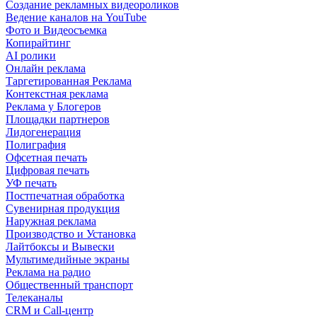
Создание рекламных видеороликов
Ведение каналов на YouTube
Фото и Видеосъемка
Копирайтинг
AI ролики
Онлайн реклама
Таргетированная Реклама
Контекстная реклама
Реклама у Блогеров
Площадки партнеров
Лидогенерация
Полиграфия
Офсетная печать
Цифровая печать
УФ печать
Постпечатная обработка
Сувенирная продукция
Наружная реклама
Производство и Установка
Лайтбоксы и Вывески
Мультимедийные экраны
Реклама на радио
Общественный транспорт
Телеканалы
CRM и Call-центр