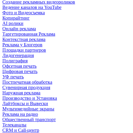
Создание рекламных видеороликов
Ведение каналов на YouTube
Фото и Видеосъемка
Копирайтинг
AI ролики
Онлайн реклама
Таргетированная Реклама
Контекстная реклама
Реклама у Блогеров
Площадки партнеров
Лидогенерация
Полиграфия
Офсетная печать
Цифровая печать
УФ печать
Постпечатная обработка
Сувенирная продукция
Наружная реклама
Производство и Установка
Лайтбоксы и Вывески
Мультимедийные экраны
Реклама на радио
Общественный транспорт
Телеканалы
CRM и Call-центр