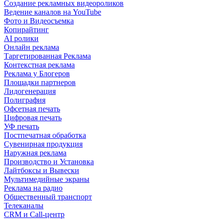
Создание рекламных видеороликов
Ведение каналов на YouTube
Фото и Видеосъемка
Копирайтинг
AI ролики
Онлайн реклама
Таргетированная Реклама
Контекстная реклама
Реклама у Блогеров
Площадки партнеров
Лидогенерация
Полиграфия
Офсетная печать
Цифровая печать
УФ печать
Постпечатная обработка
Сувенирная продукция
Наружная реклама
Производство и Установка
Лайтбоксы и Вывески
Мультимедийные экраны
Реклама на радио
Общественный транспорт
Телеканалы
CRM и Call-центр