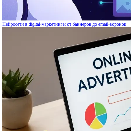
Нейросети в digital-маркетинге: от баннеров до email-воронок