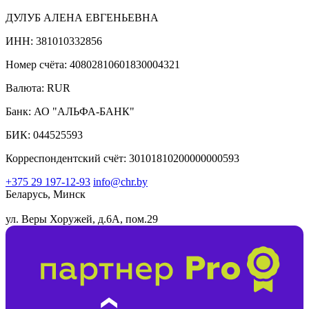
ДУЛУБ АЛЕНА ЕВГЕНЬЕВНА
ИНН: 381010332856
Номер счёта: 40802810601830004321
Валюта: RUR
Банк: АО "АЛЬФА-БАНК"
БИК: 044525593
Корреспондентский счёт: 30101810200000000593
+375 29 197-12-93
info@chr.by
Беларусь, Минск
ул. Веры Хоружей, д.6А, пом.29