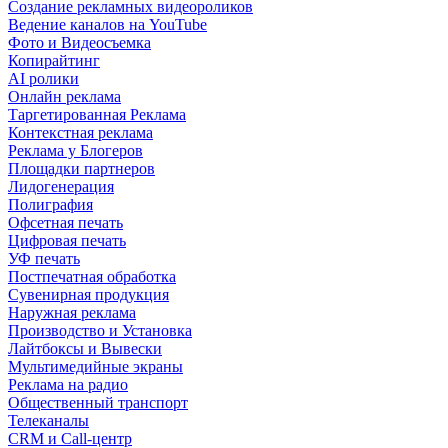
Создание рекламных видеороликов
Ведение каналов на YouTube
Фото и Видеосъемка
Копирайтинг
AI ролики
Онлайн реклама
Таргетированная Реклама
Контекстная реклама
Реклама у Блогеров
Площадки партнеров
Лидогенерация
Полиграфия
Офсетная печать
Цифровая печать
УФ печать
Постпечатная обработка
Сувенирная продукция
Наружная реклама
Производство и Установка
Лайтбоксы и Вывески
Мультимедийные экраны
Реклама на радио
Общественный транспорт
Телеканалы
CRM и Call-центр