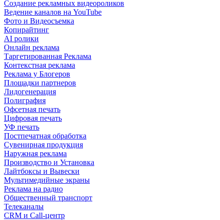
Создание рекламных видеороликов
Ведение каналов на YouTube
Фото и Видеосъемка
Копирайтинг
AI ролики
Онлайн реклама
Таргетированная Реклама
Контекстная реклама
Реклама у Блогеров
Площадки партнеров
Лидогенерация
Полиграфия
Офсетная печать
Цифровая печать
УФ печать
Постпечатная обработка
Сувенирная продукция
Наружная реклама
Производство и Установка
Лайтбоксы и Вывески
Мультимедийные экраны
Реклама на радио
Общественный транспорт
Телеканалы
CRM и Call-центр