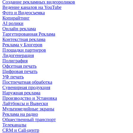
Создание рекламных видеороликов
Ведение каналов на YouTube
Фото и Видеосъемка
Копирайтинг
AI ролики
Онлайн реклама
Таргетированная Реклама
Контекстная реклама
Реклама у Блогеров
Площадки партнеров
Лидогенерация
Полиграфия
Офсетная печать
Цифровая печать
УФ печать
Постпечатная обработка
Сувенирная продукция
Наружная реклама
Производство и Установка
Лайтбоксы и Вывески
Мультимедийные экраны
Реклама на радио
Общественный транспорт
Телеканалы
CRM и Call-центр