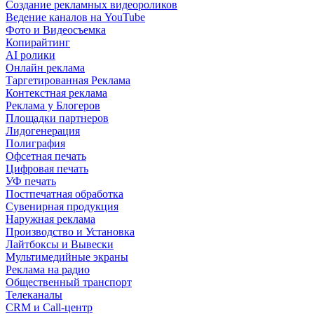
Создание рекламных видеороликов
Ведение каналов на YouTube
Фото и Видеосъемка
Копирайтинг
AI ролики
Онлайн реклама
Таргетированная Реклама
Контекстная реклама
Реклама у Блогеров
Площадки партнеров
Лидогенерация
Полиграфия
Офсетная печать
Цифровая печать
УФ печать
Постпечатная обработка
Сувенирная продукция
Наружная реклама
Производство и Установка
Лайтбоксы и Вывески
Мультимедийные экраны
Реклама на радио
Общественный транспорт
Телеканалы
CRM и Call-центр