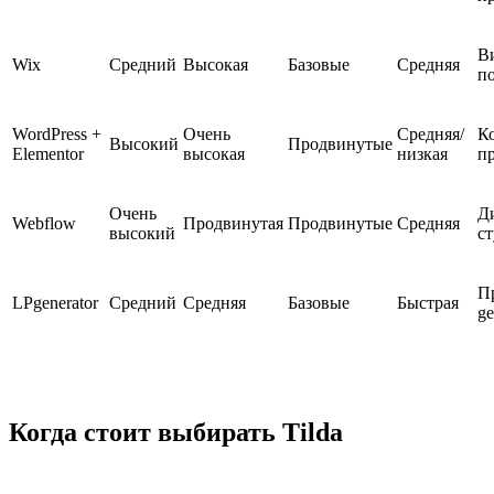
В
Wix
Средний
Высокая
Базовые
Средняя
п
WordPress +
Очень
Средняя/
К
Высокий
Продвинутые
Elementor
высокая
низкая
пр
Очень
Д
Webflow
Продвинутая
Продвинутые
Средняя
высокий
с
Пр
LPgenerator
Средний
Средняя
Базовые
Быстрая
ge
Когда стоит выбирать Tilda