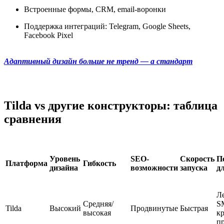
Встроенные формы, CRM, email-воронки
Поддержка интеграций: Telegram, Google Sheets,
Facebook Pixel
Адаптивный дизайн больше не тренд — а стандарт
Tilda vs другие конструкторы: таблица
сравнения
Уровень
SEO-
Скорость
П
Платформа
Гибкость
дизайна
возможности
запуска
д
Л
Средняя/
S
Tilda
Высокий
Продвинутые
Быстрая
высокая
к
п