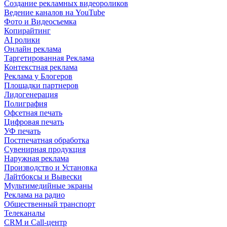
Создание рекламных видеороликов
Ведение каналов на YouTube
Фото и Видеосъемка
Копирайтинг
AI ролики
Онлайн реклама
Таргетированная Реклама
Контекстная реклама
Реклама у Блогеров
Площадки партнеров
Лидогенерация
Полиграфия
Офсетная печать
Цифровая печать
УФ печать
Постпечатная обработка
Сувенирная продукция
Наружная реклама
Производство и Установка
Лайтбоксы и Вывески
Мультимедийные экраны
Реклама на радио
Общественный транспорт
Телеканалы
CRM и Call-центр