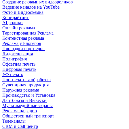
Создание рекламных видеороликов
Ведение каналов на YouTube
Фото и Видеосъемка
Копирайтинг
AI ролики
Онлайн реклама
Таргетированная Реклама
Контекстная реклама
Реклама у Блогеров
Площадки партнеров
Лидогенерация
Полиграфия
Офсетная печать
Цифровая печать
УФ печать
Постпечатная обработка
Сувенирная продукция
Наружная реклама
Производство и Установка
Лайтбоксы и Вывески
Мультимедийные экраны
Реклама на радио
Общественный транспорт
Телеканалы
CRM и Call-центр