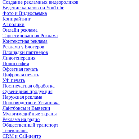
Создание рекламных видеороликов
Ведение каналов на YouTube
Фото и Видеосъемка
Копирайтинг
AI ролики
Онлайн реклама
Таргетированная Реклама
Контекстная реклама
Реклама у Блогеров
Площадки партнеров
Лидогенерация
Полиграфия
Офсетная печать
Цифровая печать
УФ печать
Постпечатная обработка
Сувенирная продукция
Наружная реклама
Производство и Установка
Лайтбоксы и Вывески
Мультимедийные экраны
Реклама на радио
Общественный транспорт
Телеканалы
CRM и Call-центр