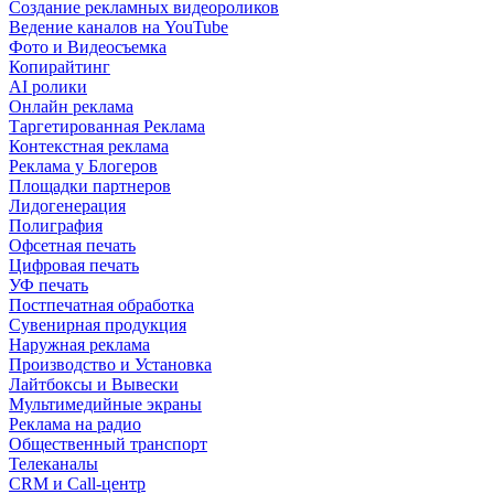
Создание рекламных видеороликов
Ведение каналов на YouTube
Фото и Видеосъемка
Копирайтинг
AI ролики
Онлайн реклама
Таргетированная Реклама
Контекстная реклама
Реклама у Блогеров
Площадки партнеров
Лидогенерация
Полиграфия
Офсетная печать
Цифровая печать
УФ печать
Постпечатная обработка
Сувенирная продукция
Наружная реклама
Производство и Установка
Лайтбоксы и Вывески
Мультимедийные экраны
Реклама на радио
Общественный транспорт
Телеканалы
CRM и Call-центр