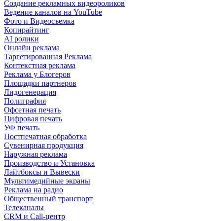
Создание рекламных видеороликов
Ведение каналов на YouTube
Фото и Видеосъемка
Копирайтинг
AI ролики
Онлайн реклама
Таргетированная Реклама
Контекстная реклама
Реклама у Блогеров
Площадки партнеров
Лидогенерация
Полиграфия
Офсетная печать
Цифровая печать
УФ печать
Постпечатная обработка
Сувенирная продукция
Наружная реклама
Производство и Установка
Лайтбоксы и Вывески
Мультимедийные экраны
Реклама на радио
Общественный транспорт
Телеканалы
CRM и Call-центр