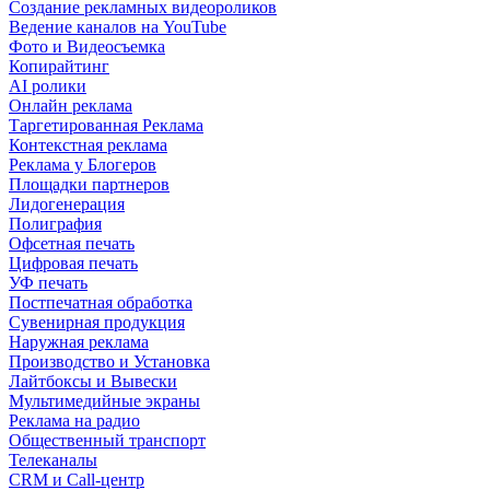
Создание рекламных видеороликов
Ведение каналов на YouTube
Фото и Видеосъемка
Копирайтинг
AI ролики
Онлайн реклама
Таргетированная Реклама
Контекстная реклама
Реклама у Блогеров
Площадки партнеров
Лидогенерация
Полиграфия
Офсетная печать
Цифровая печать
УФ печать
Постпечатная обработка
Сувенирная продукция
Наружная реклама
Производство и Установка
Лайтбоксы и Вывески
Мультимедийные экраны
Реклама на радио
Общественный транспорт
Телеканалы
CRM и Call-центр