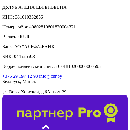
ДУЛУБ АЛЕНА ЕВГЕНЬЕВНА
ИНН: 381010332856
Номер счёта: 40802810601830004321
Валюта: RUR
Банк: АО "АЛЬФА-БАНК"
БИК: 044525593
Корреспондентский счёт: 30101810200000000593
+375 29 197-12-93
info@chr.by
Беларусь, Минск
ул. Веры Хоружей, д.6А, пом.29