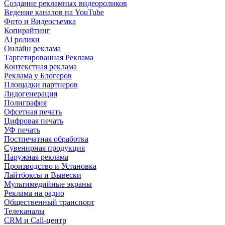
Создание рекламных видеороликов
Ведение каналов на YouTube
Фото и Видеосъемка
Копирайтинг
AI ролики
Онлайн реклама
Таргетированная Реклама
Контекстная реклама
Реклама у Блогеров
Площадки партнеров
Лидогенерация
Полиграфия
Офсетная печать
Цифровая печать
УФ печать
Постпечатная обработка
Сувенирная продукция
Наружная реклама
Производство и Установка
Лайтбоксы и Вывески
Мультимедийные экраны
Реклама на радио
Общественный транспорт
Телеканалы
CRM и Call-центр