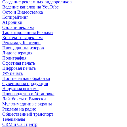
Создание рекламных видеороликов
Ведение каналов на YouTube
Фото и Видеосъемка
Копирайтинг
AI ролики
Онлайн реклама
Таргетированная Реклама
Контекстная реклама
Реклама у Блогеров
Площадки партнеров
Лидогенерация
Полиграфия
Офсетная печать
Цифровая печать
УФ печать
Постпечатная обработка
Сувенирная продукция
Наружная реклама
Производство и Установка
Лайтбоксы и Вывески
Мультимедийные экраны
Реклама на радио
Общественный транспорт
Телеканалы
CRM и Call-центр