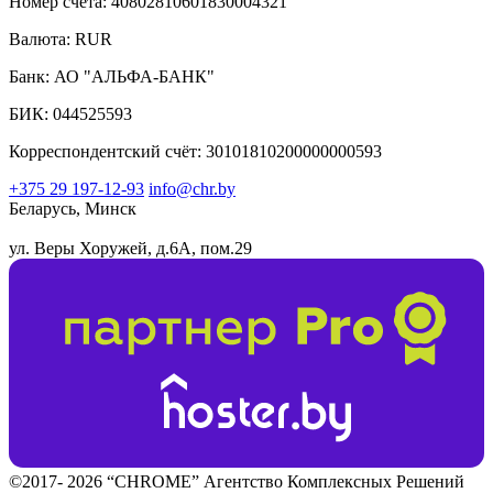
Номер счёта: 40802810601830004321
Валюта: RUR
Банк: АО "АЛЬФА-БАНК"
БИК: 044525593
Корреспондентский счёт: 30101810200000000593
+375 29 197-12-93
info@chr.by
Беларусь, Минск
ул. Веры Хоружей, д.6А, пом.29
©2017- 2026 “CHROME” Агентство Комплексных Решений