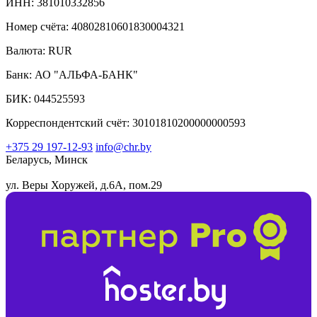
ИНН: 381010332856
Номер счёта: 40802810601830004321
Валюта: RUR
Банк: АО "АЛЬФА-БАНК"
БИК: 044525593
Корреспондентский счёт: 30101810200000000593
+375 29 197-12-93
info@chr.by
Беларусь, Минск
ул. Веры Хоружей, д.6А, пом.29