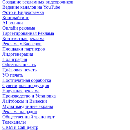
Создание рекламных видеороликов
Ведение каналов на YouTube
Фото и Видеосъемка
Копирайтинг
AI ролики
Онлайн реклама
Таргетированная Реклама
Контекстная реклама
Реклама у Блогеров
Площадки партнеров
Лидогенерация
Полиграфия
Офсетная печать
Цифровая печать
УФ печать
Постпечатная обработка
Сувенирная продукция
Наружная реклама
Производство и Установка
Лайтбоксы и Вывески
Мультимедийные экраны
Реклама на радио
Общественный транспорт
Телеканалы
CRM и Call-центр