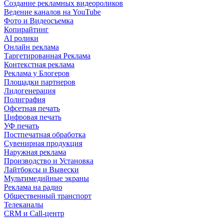
Создание рекламных видеороликов
Ведение каналов на YouTube
Фото и Видеосъемка
Копирайтинг
AI ролики
Онлайн реклама
Таргетированная Реклама
Контекстная реклама
Реклама у Блогеров
Площадки партнеров
Лидогенерация
Полиграфия
Офсетная печать
Цифровая печать
УФ печать
Постпечатная обработка
Сувенирная продукция
Наружная реклама
Производство и Установка
Лайтбоксы и Вывески
Мультимедийные экраны
Реклама на радио
Общественный транспорт
Телеканалы
CRM и Call-центр