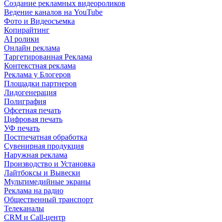
Создание рекламных видеороликов
Ведение каналов на YouTube
Фото и Видеосъемка
Копирайтинг
AI ролики
Онлайн реклама
Таргетированная Реклама
Контекстная реклама
Реклама у Блогеров
Площадки партнеров
Лидогенерация
Полиграфия
Офсетная печать
Цифровая печать
УФ печать
Постпечатная обработка
Сувенирная продукция
Наружная реклама
Производство и Установка
Лайтбоксы и Вывески
Мультимедийные экраны
Реклама на радио
Общественный транспорт
Телеканалы
CRM и Call-центр